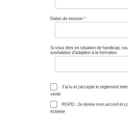
Dates de session *
Si vous êtes en situation de handicap, vo
souhaitées d'adaption à la formation
J'ai lu et j'accepte le règlement inté
vente
RGPD : Je donne mon accord et confi
éclairée