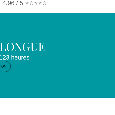
4,96 / 5 ⭐️⭐️⭐️⭐️⭐️
 LONGUE
123 heures
TION