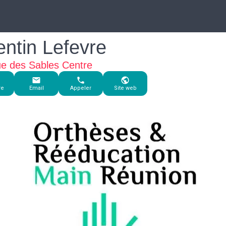
ntin Lefevre
e des Sables Centre
re
Email
Appeler
Site web