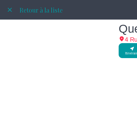
Retour à la liste
Que
4 Ru
Itinérai