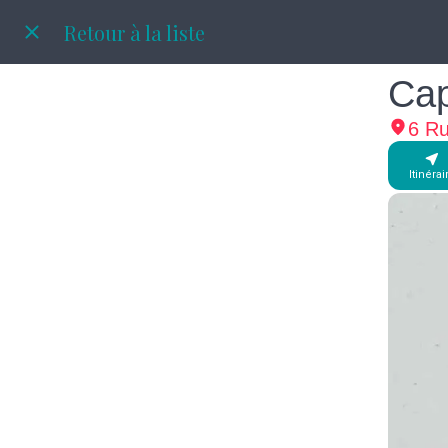
Retour à la liste
Cap
6 Ru
Itinérai