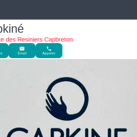
kiné
e des Resiniers Capbreton
re
Email
Appeler