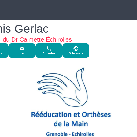
is Gerlac
l. du Dr Calmette Échirolles
re
Email
Appeler
Site web