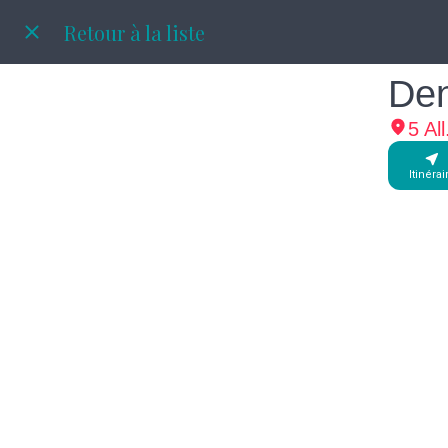
Retour à la liste
Den
5 Al
Itinérai