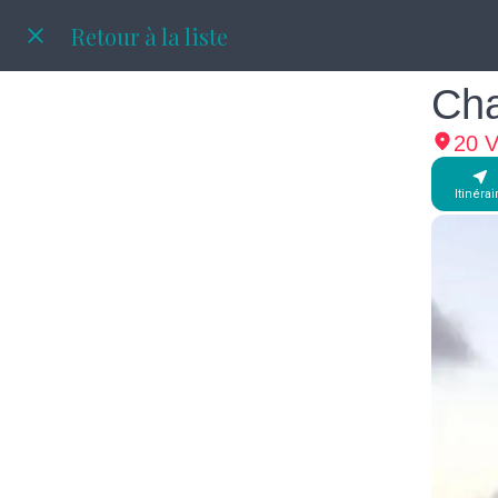
Retour à la liste
Ch
20 V
Itinérai