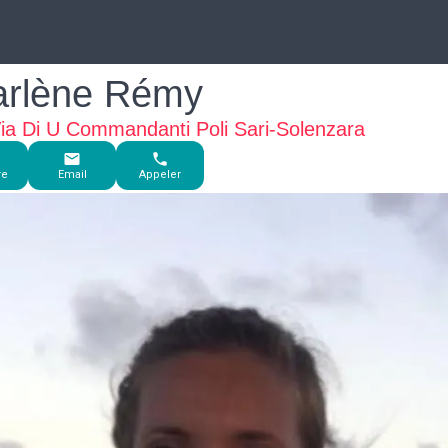
arlène Rémy
ia Di U Commandanti Poli Sari-Solenzara
re
Email
Appeler