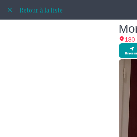
Retour à la liste
Mo
180 
Itinérai