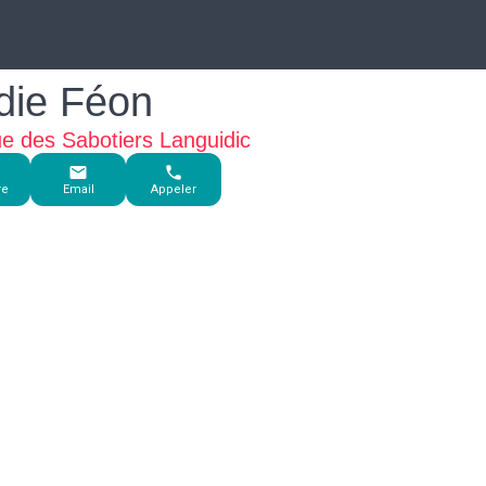
die Féon
e des Sabotiers Languidic
re
Email
Appeler