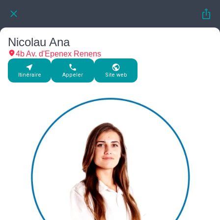
Nicolau Ana
4b Av. d'Epenex Renens
Itinéraire
Appeler
Site web